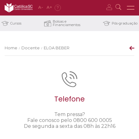
A
-
A
+
?
Bolsas e
Cursos
Pós-graduação
Financiamentos
Home
Docente
ELOA BEBER
/
/
Telefone
Tem pressa?
Fale conosco pelo 0800 600 0005
De segunda a sexta das 08h às 22h16