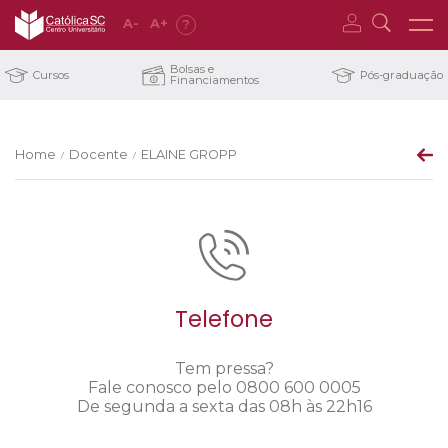
A
-
A
+
?
Bolsas e
Cursos
Pós-graduação
Financiamentos
Home
Docente
ELAINE GROPP
/
/
Telefone
Tem pressa?
Fale conosco pelo 0800 600 0005
De segunda a sexta das 08h às 22h16