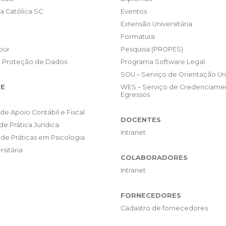
da Católica SC
Eventos
Extensão Universitária
Formatura
our
Pesquisa (PROPES)
e Proteção de Dados
Programa Software Legal
SOU – Serviço de Orientação Uni
E
WES – Serviço de Credenciame
Egressos
de Apoio Contábil e Fiscal
DOCENTES
de Prática Jurídica
Intranet
de Práticas em Psicologia
rsitária
COLABORADORES
Intranet
FORNECEDORES
Cadastro de fornecedores