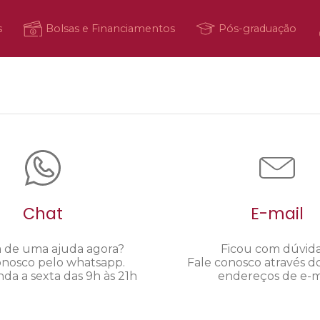
s
Bolsas e Financiamentos
Pós-graduação
Chat
E-mail
a de uma ajuda agora?
Ficou com dúvid
onosco pelo whatsapp.
Fale conosco através d
da a sexta das 9h às 21h
endereços de e-ma