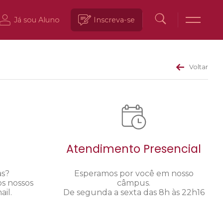
Já sou Aluno
Inscreva-se
Voltar
Atendimento Presencial
as?
Esperamos por você em nosso
os nossos
câmpus.
il.
De segunda a sexta das 8h às 22h16