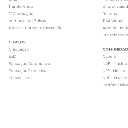
Transferência
Diferenciais 
2ª Graduação
Reitoria
Vestibular de Bolsas
Tour Virtual
Todas as Formas de Inscrição
Agende um T
Privacidade 
CURSOS
Graduação
COMUNIDAD
EaD
Capela
Educação Corporativa
NAF – Núcleo 
Educação Executiva
NPJ – Núcleo 
Cursos Livres
NPP – Núcleo 
Pastoral Unive