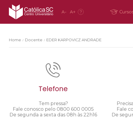
A
-
A
+
?
Curso
Home
Docente
EDER KARPOVICZ ANDRADE
/
/
Telefone
Tem pressa?
Precis
Fale conosco pelo 0800 600 0005
Fale c
De segunda a sexta das 08h às 22h16
De segun