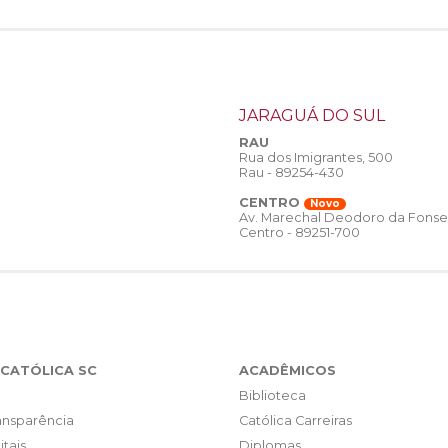
JARAGUÁ DO SUL
RAU
Rua dos Imigrantes, 500
Rau - 89254-430
CENTRO
Novo
Av. Marechal Deodoro da Fonse
Centro - 89251-700
CATÓLICA SC
ACADÊMICOS
Biblioteca
ransparência
Católica Carreiras
itais
Diplomas