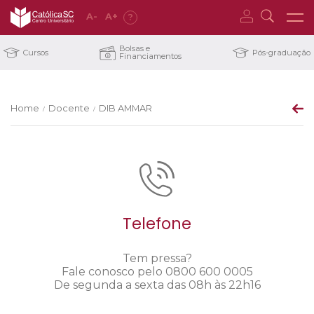
A
-
A
+
?
Bolsas e
Cursos
Pós-graduação
Financiamentos
Home
Docente
DIB AMMAR
/
/
Telefone
Tem pressa?
Fale conosco pelo 0800 600 0005
De segunda a sexta das 08h às 22h16