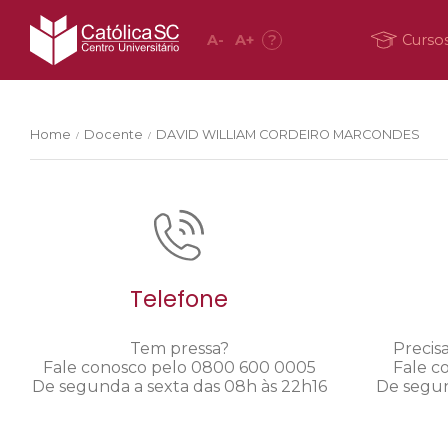
A
-
A
+
?
Curso
Home
Docente
DAVID WILLIAM CORDEIRO MARCONDES
/
/
Telefone
Tem pressa?
Precis
Fale conosco pelo 0800 600 0005
Fale c
De segunda a sexta das 08h às 22h16
De segun