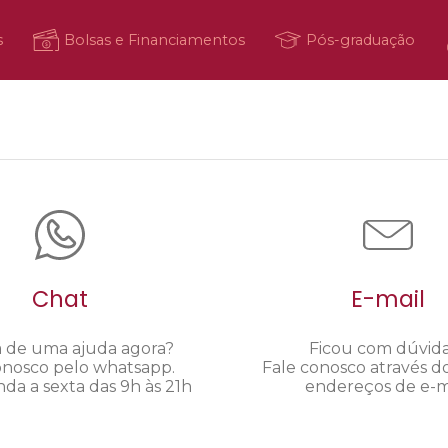
s
Bolsas e Financiamentos
Pós-graduação
Chat
E-mail
a de uma ajuda agora?
Ficou com dúvid
onosco pelo whatsapp.
Fale conosco através d
da a sexta das 9h às 21h
endereços de e-ma