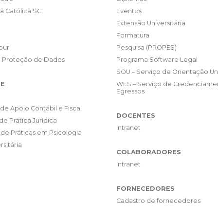
da Católica SC
Eventos
Extensão Universitária
Formatura
our
Pesquisa (PROPES)
e Proteção de Dados
Programa Software Legal
SOU – Serviço de Orientação Uni
E
WES – Serviço de Credenciame
Egressos
de Apoio Contábil e Fiscal
DOCENTES
de Prática Jurídica
Intranet
de Práticas em Psicologia
rsitária
COLABORADORES
Intranet
FORNECEDORES
Cadastro de fornecedores