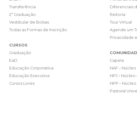
Transferência
Diferenciais 
2ª Graduação
Reitoria
Vestibular de Bolsas
Tour Virtual
Todas as Formas de Inscrição
Agende um T
Privacidade 
CURSOS
Graduação
COMUNIDAD
EaD
Capela
Educação Corporativa
NAF – Núcleo 
Educação Executiva
NPJ – Núcleo 
Cursos Livres
NPP – Núcleo 
Pastoral Unive