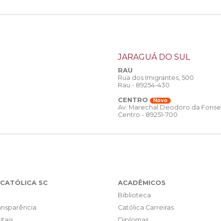
JARAGUÁ DO SUL
RAU
Rua dos Imigrantes, 500
Rau - 89254-430
CENTRO
Novo
Av. Marechal Deodoro da Fonse
Centro - 89251-700
CATÓLICA SC
ACADÊMICOS
Biblioteca
ransparência
Católica Carreiras
itais
Diplomas