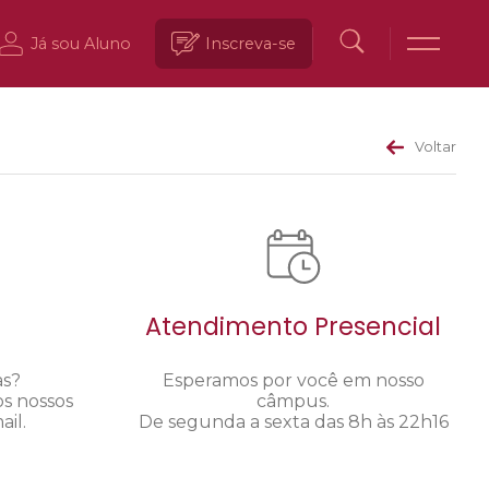
Já sou Aluno
Inscreva-se
Voltar
Atendimento Presencial
as?
Esperamos por você em nosso
os nossos
câmpus.
il.
De segunda a sexta das 8h às 22h16