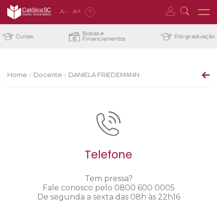
A
-
A
+
?
Bolsas e
Cursos
Pós-graduação
Financiamentos
Home
Docente
DANIELA FRIEDEMANN
/
/
Telefone
Tem pressa?
Fale conosco pelo 0800 600 0005
De segunda a sexta das 08h às 22h16