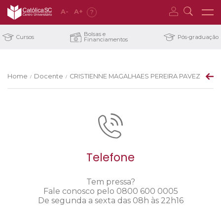
A
-
A
+
?
Bolsas e
Cursos
Pós-graduação
Financiamentos
Home
Docente
CRISTIENNE MAGALHAES PEREIRA PAVEZ
/
/
Telefone
Tem pressa?
Fale conosco pelo 0800 600 0005
De segunda a sexta das 08h às 22h16