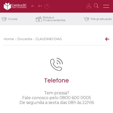
A
-
A
+
?
Bolsas e
Cursos
Pós-graduação
Financiamentos
Home
Docente
CLAUDINEI DIAS
/
/
Telefone
Tem pressa?
Fale conosco pelo 0800 600 0005
De segunda a sexta das 08h às 22h16