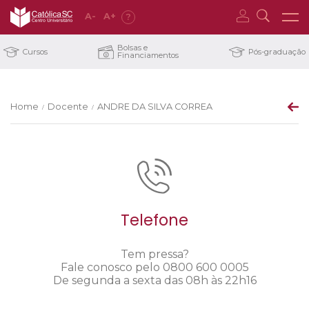
A
-
A
+
?
Bolsas e
Cursos
Pós-graduação
Financiamentos
Home
Docente
ANDRE DA SILVA CORREA
/
/
Telefone
Tem pressa?
Fale conosco pelo 0800 600 0005
De segunda a sexta das 08h às 22h16