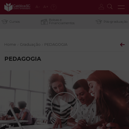
A
-
A
+
?
Bolsas e
Cursos
Pós-graduação
Financiamentos
Home
Graduação
PEDAGOGIA
/
/
PEDAGOGIA