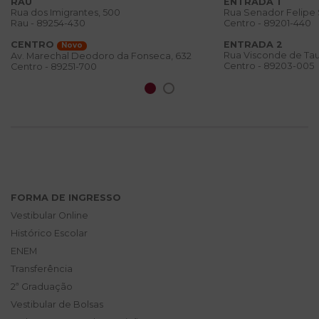
RAU
ENTRADA 1
Rua dos Imigrantes, 500
Rua Senador Felipe
Rau - 89254-430
Centro - 89201-440
CENTRO
ENTRADA 2
Novo
Rua Visconde de Tau
Av. Marechal Deodoro da Fonseca, 632
Centro - 89203-005
Centro - 89251-700
FORMA DE INGRESSO
Vestibular Online
Histórico Escolar
ENEM
Transferência
2ª Graduação
Vestibular de Bolsas