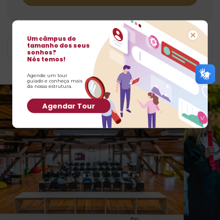
Um câmpus do
tamanho dos seus
Baixar a Grade Curricular
sonhos?
Nós temos!
Agende um tour
guiado e conheça mais
da nossa estrutura.
Agendar Tour