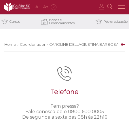
A
-
A
+
?
Bolsas e
Cursos
Pós-graduação
Financiamentos
Home
Coordenador
CAROLINE DELLAGIUSTINA BARBOSA CAS
/
/
Telefone
Tem pressa?
Fale conosco pelo 0800 600 0005
De segunda a sexta das 08h às 22h16