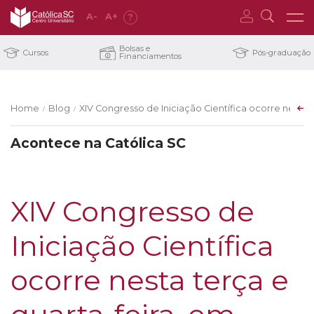
A
-
A
+
?
Bolsas e
Cursos
Pós-graduação
Financiamentos
Home
Blog
XIV Congresso de Iniciação Científica ocorre nesta 
/
/
Acontece na Católica SC
XIV Congresso de
Iniciação Científica
ocorre nesta terça e