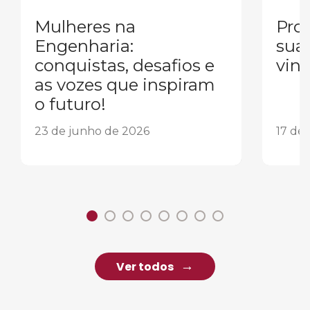
Mulheres na
Pron
Engenharia:
sua
conquistas, desafios e
vind
as vozes que inspiram
o futuro!
23 de junho de 2026
17 de
Ver todos