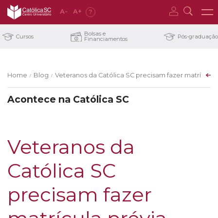
A
-
A
+
?
Bolsas e
Cursos
Pós-graduação
Financiamentos
Home
Blog
Veteranos da Católica SC precisam fazer matrícula pr
/
/
Acontece na Católica SC
Veteranos da
Católica SC
precisam fazer