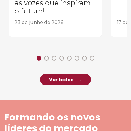
as vozes que inspiram
o futuro!
23 de junho de 2026
17 de
Ver todos
Formando os novos
líderes do mercado