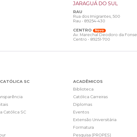
JARAGUÁ DO SUL
RAU
Rua dos Imigrantes, 500
Rau - 89254-430
CENTRO
Novo
Av. Marechal Deodoro da Fonse
Centro - 89251-700
CATÓLICA SC
ACADÊMICOS
Biblioteca
ransparência
Católica Carreiras
itais
Diplomas
da Católica SC
Eventos
Extensão Universitária
Formatura
our
Pesquisa (PROPES)