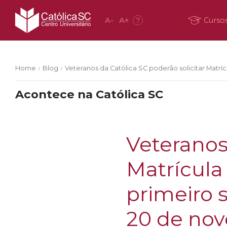
A
-
A
+
?
Curso
Home
Blog
Veteranos da Católica SC poderão solicitar Matríc
/
/
Acontece na Católica SC
Veteranos
Matrícula
primeiro s
20 de no