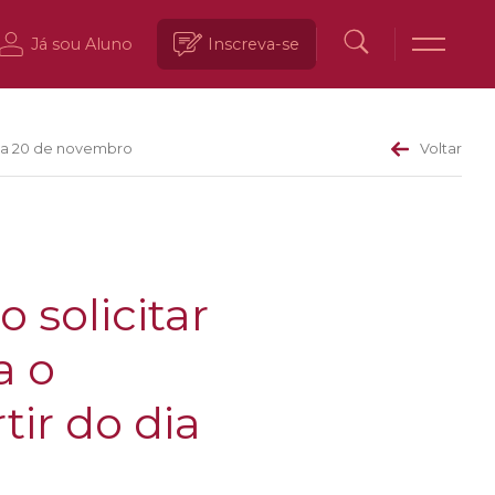
Já sou Aluno
Inscreva-se
 dia 20 de novembro
Voltar
 solicitar
a o
tir do dia