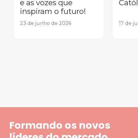
e as vozes que
Catól
inspiram o futuro!
23 de junho de 2026
17 de j
1
2
3
4
5
Formando os novos
líderes do mercado