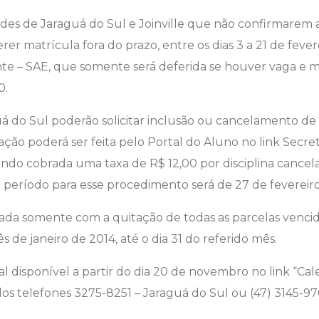
es de Jaraguá do Sul e Joinville que não confirmarem a 
er matrícula fora do prazo, entre os dias 3 a 21 de fever
te – SAE, que somente será deferida se houver vaga e
0.
 do Sul poderão solicitar inclusão ou cancelamento de di
itação poderá ser feita pelo Portal do Aluno no link Secret
do cobrada uma taxa de R$ 12,00 por disciplina cancela
o período para esse procedimento será de 27 de fevereiro
mada somente com a quitação de todas as parcelas venc
s de janeiro de 2014, até o dia 31 do referido mês.
al disponível a partir do dia 20 de novembro no link “C
elos telefones 3275-8251 – Jaraguá do Sul ou (47) 3145-9701