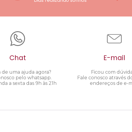
Dias realizando sonhos
Chat
E-mail
a de uma ajuda agora?
Ficou com dúvid
onosco pelo whatsapp.
Fale conosco através d
da a sexta das 9h às 21h
endereços de e-ma