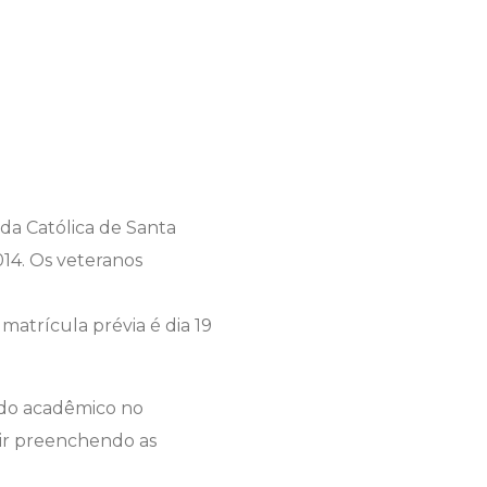
s da Católica de Santa
014. Os veteranos
 matrícula prévia é dia 19
o do acadêmico no
uir preenchendo as