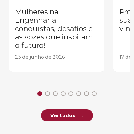
Mulheres na
Pron
Engenharia:
sua
conquistas, desafios e
vind
as vozes que inspiram
o futuro!
23 de junho de 2026
17 de
Ver todos