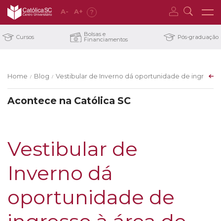
A
-
A
+
?
Bolsas e
Cursos
Pós-graduação
Financiamentos
Home
Blog
Vestibular de Inverno dá oportunidade de ingresso
/
/
Acontece na Católica SC
Vestibular de
Inverno dá
oportunidade de