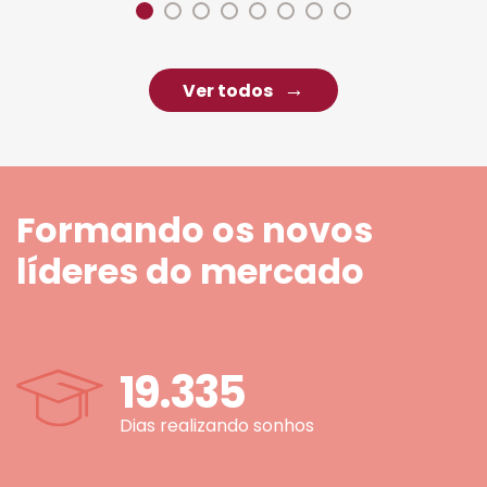
Ver todos
Formando os novos
líderes do mercado
19.335
Dias realizando sonhos