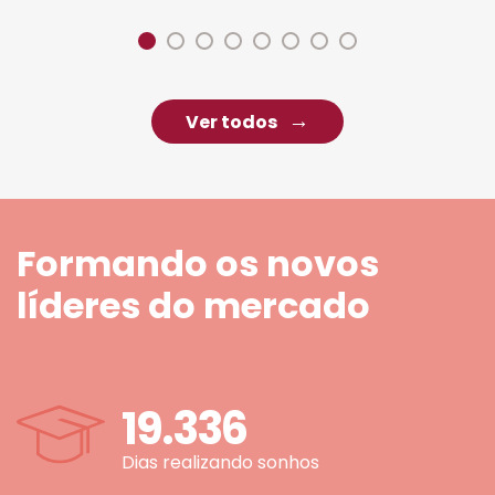
Ver todos
Formando os novos
líderes do mercado
19.336
Dias realizando sonhos