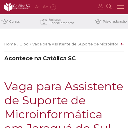
A
-
A
+
?
Bolsas e
Cursos
Pós-graduação
Financiamentos
Home
Blog
Vaga para Assistente de Suporte de Microinformáti
/
/
Acontece na Católica SC
Vaga para Assistente
de Suporte de
Microinformática