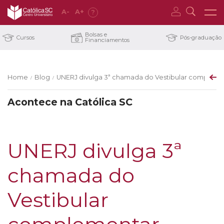
A
-
A
+
?
Bolsas e
Cursos
Pós-graduação
Financiamentos
Home
Blog
UNERJ divulga 3ª chamada do Vestibular compleme
/
/
Acontece na Católica SC
UNERJ divulga 3ª
chamada do
Vestibular