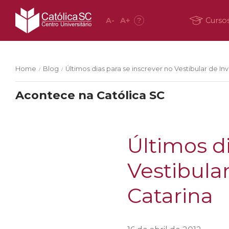
A
-
A
+
?
Curso
Home
Blog
Últimos dias para se inscrever no Vestibular de I
/
/
Acontece na Católica SC
Últimos di
Vestibula
Catarina