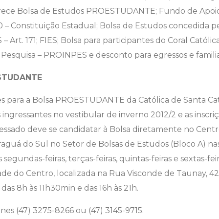
oferece Bolsa de Estudos PROESTUDANTE; Fundo de Apoi
70 – Constituição Estadual; Bolsa de Estudos concedida 
 Art. 171; FIES; Bolsa para participantes do Coral Católic
Pesquisa – PROINPES e desconto para egressos e familia
ESTUDANTE
ões para a Bolsa PROESTUDANTE da Católica de Santa Cat
ingressantes no vestibular de inverno 2012/2 e as inscri
ressado deve se candidatar à Bolsa diretamente no Centro
raguá do Sul no Setor de Bolsas de Estudos (Bloco A) nas
 segundas-feiras, terças-feiras, quintas-feiras e sextas-fe
dade do Centro, localizada na Rua Visconde de Taunay, 4
 das 8h às 11h30min e das 16h às 21h.
nes (47) 3275-8266 ou (47) 3145-9715.