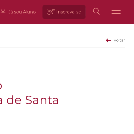
Já sou Aluno
Inscreva-se
Voltar
o
a de Santa