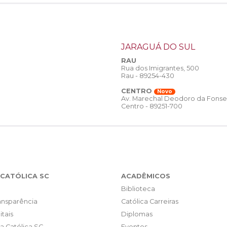
JARAGUÁ DO SUL
RAU
Rua dos Imigrantes, 500
Rau - 89254-430
CENTRO
Novo
Av. Marechal Deodoro da Fonse
Centro - 89251-700
CATÓLICA SC
ACADÊMICOS
Biblioteca
ransparência
Católica Carreiras
itais
Diplomas
da Católica SC
Eventos