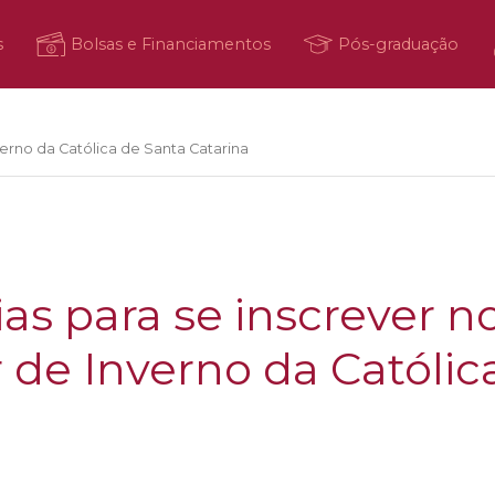
s
Bolsas e Financiamentos
Pós-graduação
nverno da Católica de Santa Catarina
as para se inscrever n
r de Inverno da Católic