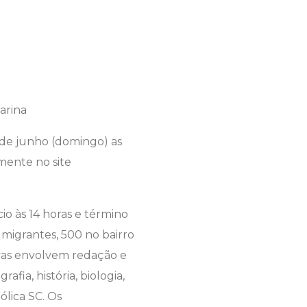
 de junho (domingo) as
amente no site
io às 14 horas e término
Imigrantes, 500 no bairro
ovas envolvem redação e
fia, história, biologia,
ólica SC. Os