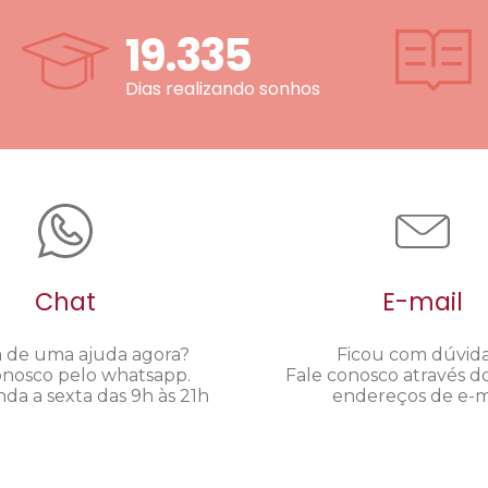
19.335
Dias realizando sonhos
Chat
E-mail
a de uma ajuda agora?
Ficou com dúvid
onosco pelo whatsapp.
Fale conosco através d
da a sexta das 9h às 21h
endereços de e-ma