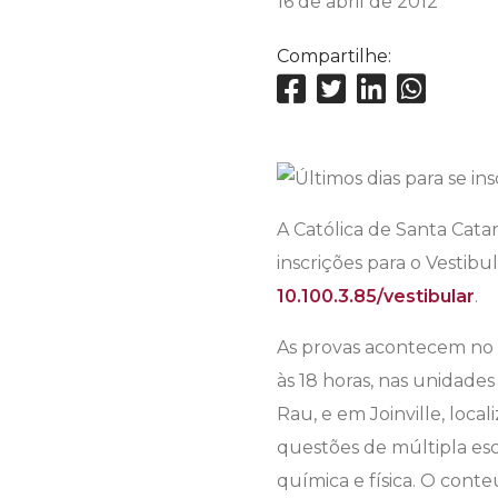
16 de abril de 2012
Compartilhe:
A Católica de Santa Cata
inscrições para o Vestibu
10.100.3.85/vestibular
.
As provas acontecem no d
às 18 horas, nas unidades
Rau, e em Joinville, loc
questões de múltipla esco
química e física. O conte