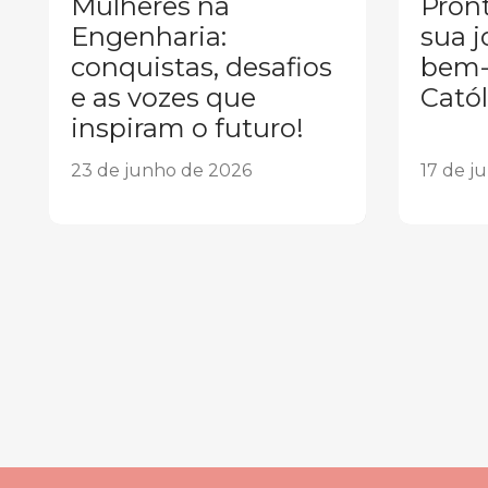
Mulheres na
Pront
Engenharia:
sua j
conquistas, desafios
bem-
e as vozes que
Catól
inspiram o futuro!
23 de junho de 2026
17 de j
1
2
3
4
5