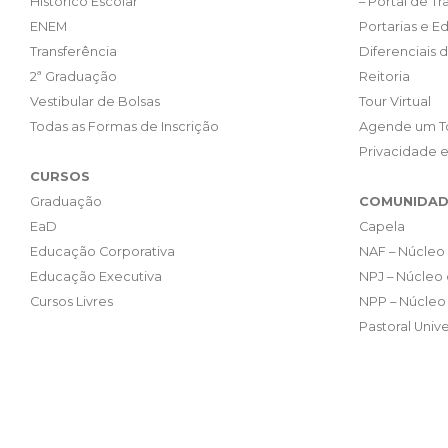
Histórico Escolar
– Portal de T
ENEM
Portarias e Ed
Transferência
Diferenciais 
2ª Graduação
Reitoria
Vestibular de Bolsas
Tour Virtual
Todas as Formas de Inscrição
Agende um T
Privacidade 
CURSOS
Graduação
COMUNIDAD
EaD
Capela
Educação Corporativa
NAF – Núcleo 
Educação Executiva
NPJ – Núcleo 
Cursos Livres
NPP – Núcleo 
Pastoral Unive