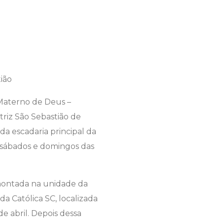
 Materno de Deus –
triz São Sebastião de
da escadaria principal da
os sábados e domingos das
á montada na unidade da
a Católica SC, localizada
e abril. Depois dessa