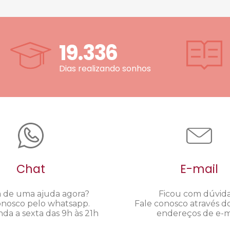
19.336
Dias realizando sonhos
Chat
E-mail
a de uma ajuda agora?
Ficou com dúvid
onosco pelo whatsapp.
Fale conosco através d
da a sexta das 9h às 21h
endereços de e-ma