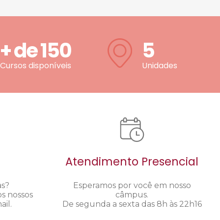
+ de
150
5
Cursos disponíveis
Unidades
Atendimento Presencial
as?
Esperamos por você em nosso
os nossos
câmpus.
il.
De segunda a sexta das 8h às 22h16