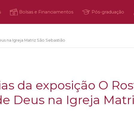
s
Bolsas e Financiamentos
Pós-graduação
us na Igreja Matriz São Sebastião
ias da exposição O Ros
e Deus na Igreja Matr