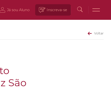
Já sou Aluno
Inscreva-se
Voltar
to
iz São