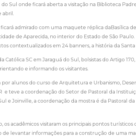
 do Sul onde ficará aberta a visitação na Biblioteca Pad
 abril.
o ficará admirado com uma maquete réplica da
Basílica d
 cidade de Aparecida, no interior do Estado de São Paul
tos contextualizados em 24 banners, a história da Santa e 
a Católica SC em Jaraguá do Sul, bolsistas do Artigo 17
rientando e informando os visitantes.
a por alunos do curso de Arquitetura e Urbanismo, Desenh
R e teve a coordenação do Setor de Pastoral da Institu
ul e Joinville, a coordenação da mostra é da Pastoral da
 os acadêmicos visitaram os principais pontos turísticos
vo de levantar informações para a construção de uma m