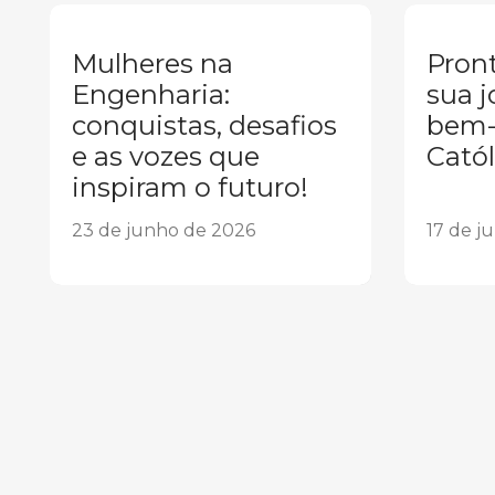
Mulheres na
Pront
Engenharia:
sua j
conquistas, desafios
bem-
e as vozes que
Catól
inspiram o futuro!
23 de junho de 2026
17 de j
1
2
3
4
5