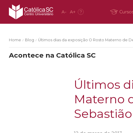
A
-
A
+
?
Curso
Home
Blog
Últimos dias da exposição O Rosto Materno de De
/
/
Acontece na Católica SC
Últimos d
Materno d
Sebastião