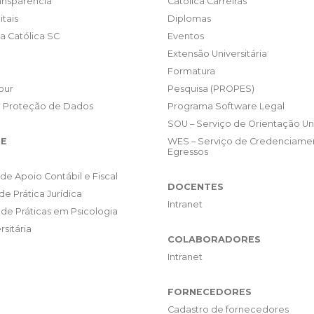
ransparência
Católica Carreiras
itais
Diplomas
da Católica SC
Eventos
Extensão Universitária
Formatura
our
Pesquisa (PROPES)
e Proteção de Dados
Programa Software Legal
SOU – Serviço de Orientação Uni
E
WES – Serviço de Credenciame
Egressos
de Apoio Contábil e Fiscal
DOCENTES
de Prática Jurídica
Intranet
de Práticas em Psicologia
rsitária
COLABORADORES
Intranet
FORNECEDORES
Cadastro de fornecedores