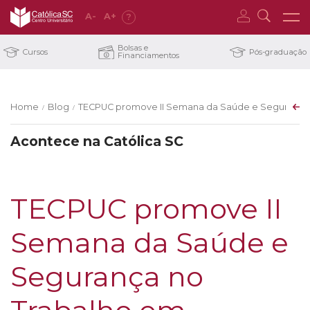
A
-
A
+
?
Bolsas e
Cursos
Pós-graduação
Financiamentos
Home
Blog
TECPUC promove II Semana da Saúde e Segurança 
/
/
Acontece na Católica SC
TECPUC promove II
Semana da Saúde e
Segurança no