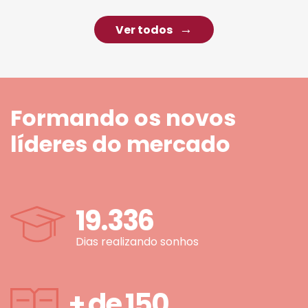
Ver todos
Formando os novos
líderes do mercado
19.336
Dias realizando sonhos
+ de
150