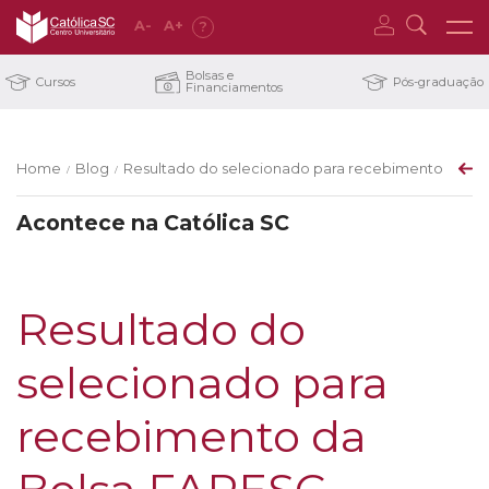
A
-
A
+
?
Bolsas e
Cursos
Pós-graduação
Financiamentos
Home
Blog
Resultado do selecionado para recebimento da B
/
/
Acontece na Católica SC
Resultado do
selecionado para
recebimento da