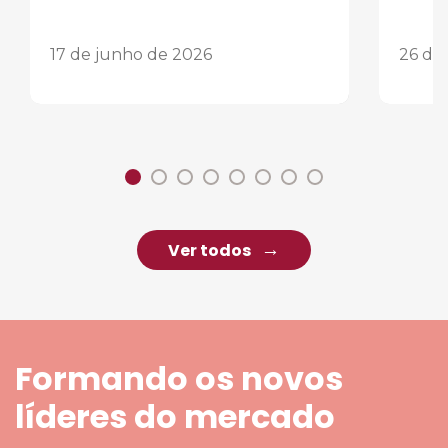
17 de junho de 2026
26 de
Ver todos
Formando os novos
líderes do mercado