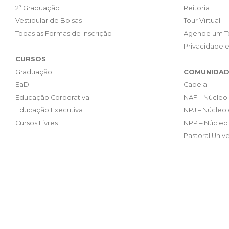
2ª Graduação
Reitoria
Vestibular de Bolsas
Tour Virtual
Todas as Formas de Inscrição
Agende um T
Privacidade 
CURSOS
Graduação
COMUNIDAD
EaD
Capela
Educação Corporativa
NAF – Núcleo 
Educação Executiva
NPJ – Núcleo 
Cursos Livres
NPP – Núcleo 
Pastoral Unive