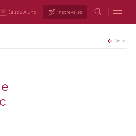
Já sou Aluno
Inscreva-se
Voltar
de
ic