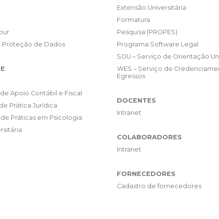
Extensão Universitária
Formatura
our
Pesquisa (PROPES)
e Proteção de Dados
Programa Software Legal
SOU – Serviço de Orientação Uni
E
WES – Serviço de Credenciame
Egressos
de Apoio Contábil e Fiscal
DOCENTES
de Prática Jurídica
Intranet
de Práticas em Psicologia
rsitária
COLABORADORES
Intranet
FORNECEDORES
Cadastro de fornecedores