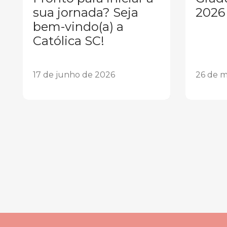
sua jornada? Seja
2026
bem-vindo(a) a
Católica SC!
17 de junho de 2026
26 de m
1
2
3
4
5