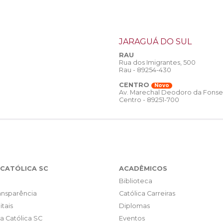
JARAGUÁ DO SUL
RAU
Rua dos Imigrantes, 500
Rau - 89254-430
CENTRO
Novo
Av. Marechal Deodoro da Fonse
Centro - 89251-700
CATÓLICA SC
ACADÊMICOS
Biblioteca
ransparência
Católica Carreiras
itais
Diplomas
da Católica SC
Eventos