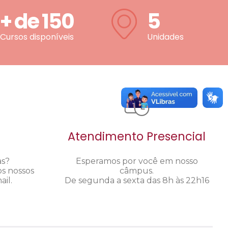
+ de
150
5
Cursos disponíveis
Unidades
Atendimento Presencial
as?
Esperamos por você em nosso
os nossos
câmpus.
il.
De segunda a sexta das 8h às 22h16