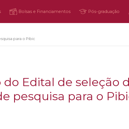
s
Bolsas e Financiamentos
Pós-graduação
squisa para o Pibic
 do Edital de seleção 
de pesquisa para o Pib