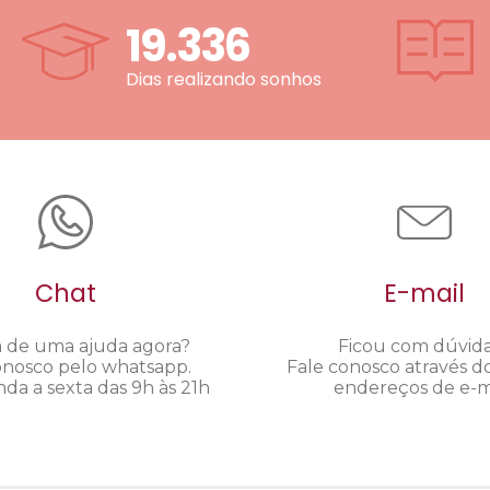
19.336
Dias realizando sonhos
Chat
E-mail
a de uma ajuda agora?
Ficou com dúvid
onosco pelo whatsapp.
Fale conosco através d
da a sexta das 9h às 21h
endereços de e-ma