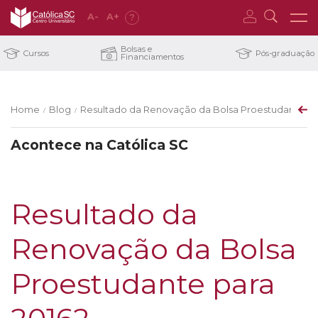
A
-
A
+
?
Bolsas e
Cursos
Pós-graduação
Financiamentos
Home
Blog
Resultado da Renovação da Bolsa Proestudante pa
/
/
Acontece na Católica SC
Resultado da
Renovação da Bolsa
Proestudante para