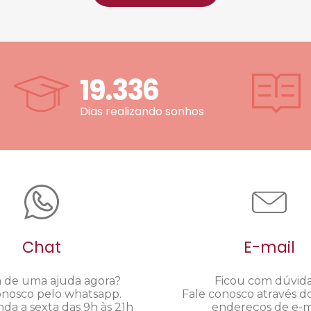
19.336
Dias realizando sonhos
Chat
E-mail
a de uma ajuda agora?
Ficou com dúvid
onosco pelo whatsapp.
Fale conosco através d
da a sexta das 9h às 21h
endereços de e-ma