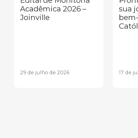
Edital de Monitoria
Pront
Acadêmica 2026 –
sua j
Joinville
bem-
Catól
29 de julho de 2026
17 de j
1
2
3
4
5