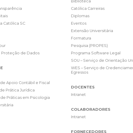
Biblioteca
ransparência
Católica Carreiras
itais
Diplomas
da Católica SC
Eventos
Extensão Universitária
Formatura
our
Pesquisa (PROPES)
e Proteção de Dados
Programa Software Legal
SOU – Serviço de Orientação Uni
E
WES – Serviço de Credenciame
Egressos
de Apoio Contábil e Fiscal
DOCENTES
de Prática Jurídica
Intranet
de Práticas em Psicologia
rsitária
COLABORADORES
Intranet
FORNECEDORES