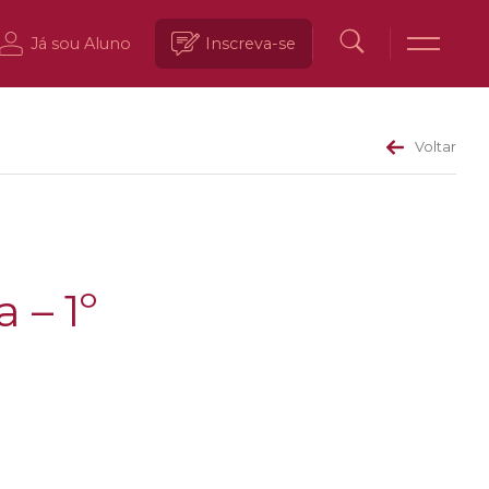
Já sou Aluno
Inscreva-se
Voltar
 – 1º