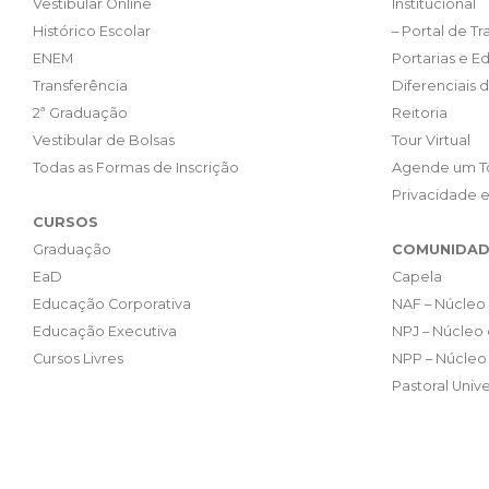
Vestibular Online
Institucional
Histórico Escolar
– Portal de T
ENEM
Portarias e Ed
Transferência
Diferenciais 
2ª Graduação
Reitoria
Vestibular de Bolsas
Tour Virtual
Todas as Formas de Inscrição
Agende um T
Privacidade 
CURSOS
Graduação
COMUNIDAD
EaD
Capela
Educação Corporativa
NAF – Núcleo 
Educação Executiva
NPJ – Núcleo 
Cursos Livres
NPP – Núcleo 
Pastoral Unive