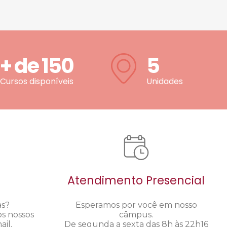
+ de
150
5
Cursos disponíveis
Unidades
Atendimento Presencial
as?
Esperamos por você em nosso
os nossos
câmpus.
il.
De segunda a sexta das 8h às 22h16