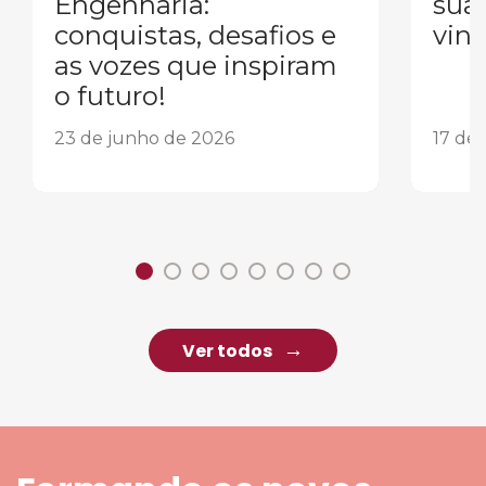
Engenharia:
sua
conquistas, desafios e
vind
as vozes que inspiram
o futuro!
23 de junho de 2026
17 de
Ver todos