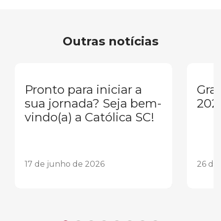
Outras notícias
Pronto para iniciar a
Gra
sua jornada? Seja bem-
202
vindo(a) a Católica SC!
17 de junho de 2026
26 de