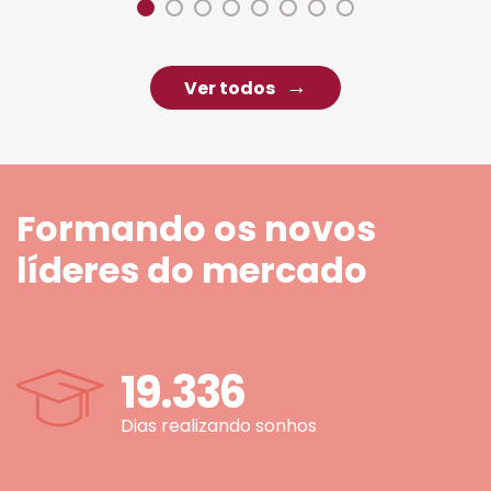
Ver todos
Formando os novos
líderes do mercado
19.336
Dias realizando sonhos