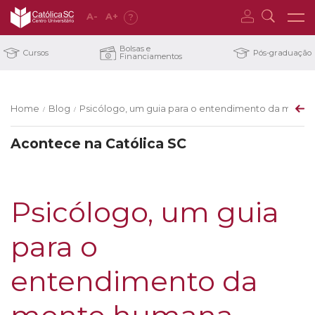
A
-
A
+
?
Bolsas e
Cursos
Pós-graduação
Financiamentos
Home
Blog
Psicólogo, um guia para o entendimento da ment
/
/
Acontece na Católica SC
Psicólogo, um guia
para o
entendimento da