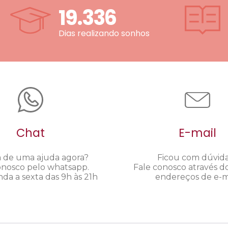
19.336
Dias realizando sonhos
Chat
E-mail
a de uma ajuda agora?
Ficou com dúvid
onosco pelo whatsapp.
Fale conosco através d
da a sexta das 9h às 21h
endereços de e-ma