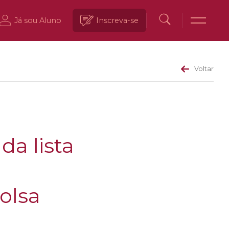
Já sou Aluno
Inscreva-se
Voltar
da lista
olsa