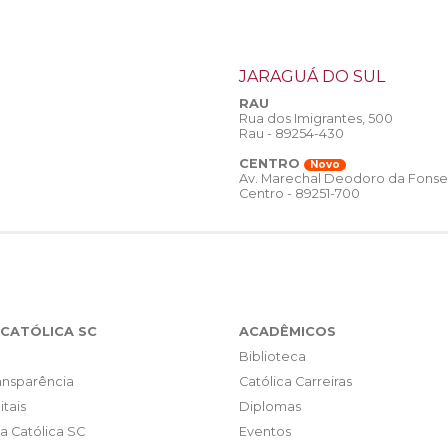
JARAGUÁ DO SUL
RAU
Rua dos Imigrantes, 500
Rau - 89254-430
CENTRO
Novo
Av. Marechal Deodoro da Fonse
Centro - 89251-700
CATÓLICA SC
ACADÊMICOS
Biblioteca
ransparência
Católica Carreiras
itais
Diplomas
da Católica SC
Eventos