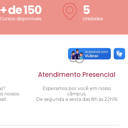
+ de
150
5
Cursos disponíveis
Unidades
Atendimento Presencial
as?
Esperamos por você em nosso
os nossos
câmpus.
il.
De segunda a sexta das 8h às 22h16