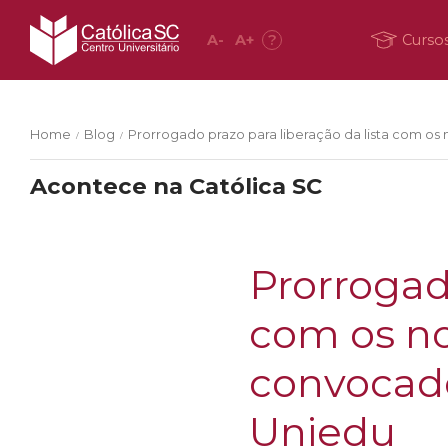
A
-
A
+
?
Curso
Home
Blog
Prorrogado prazo para liberação da lista com o
/
/
Acontece na Católica SC
Prorrogado
com os n
convocado
Uniedu