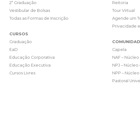
2ª Graduação
Reitoria
Vestibular de Bolsas
Tour Virtual
Todas as Formas de Inscrição
Agende um T
Privacidade 
CURSOS
Graduação
COMUNIDAD
EaD
Capela
Educação Corporativa
NAF – Núcleo 
Educação Executiva
NPJ – Núcleo 
Cursos Livres
NPP – Núcleo 
Pastoral Unive