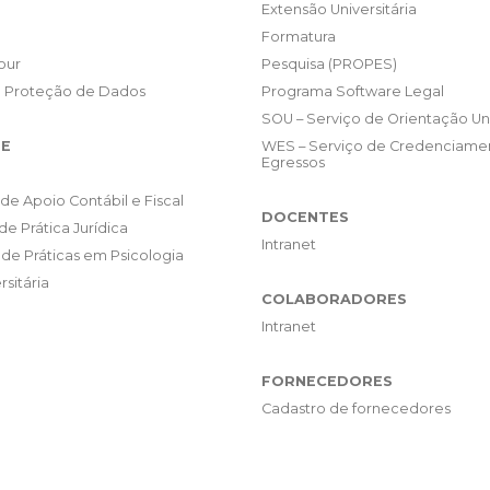
Extensão Universitária
Formatura
our
Pesquisa (PROPES)
e Proteção de Dados
Programa Software Legal
SOU – Serviço de Orientação Uni
E
WES – Serviço de Credenciame
Egressos
de Apoio Contábil e Fiscal
DOCENTES
de Prática Jurídica
Intranet
de Práticas em Psicologia
rsitária
COLABORADORES
Intranet
FORNECEDORES
Cadastro de fornecedores