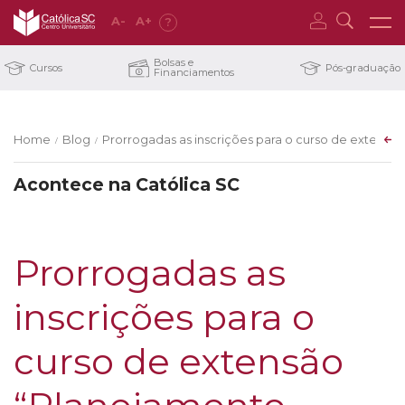
A
-
A
+
?
Bolsas e
Cursos
Pós-graduação
Financiamentos
Home
Blog
Prorrogadas as inscrições para o curso de extens
/
/
Acontece na Católica SC
Prorrogadas as
inscrições para o
curso de extensão