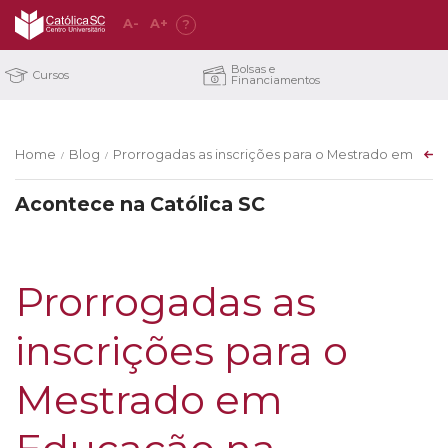
A
-
A
+
?
Bolsas e
Cursos
Financiamentos
Home
Blog
Prorrogadas as inscrições para o Mestrado em Edu
/
/
Acontece na Católica SC
Prorrogadas as
inscrições para o
Mestrado em