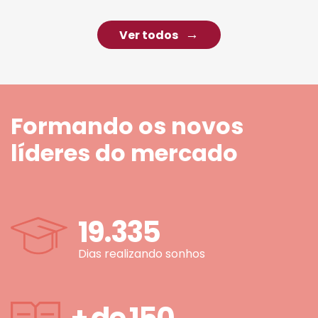
Ver todos
Formando os novos
líderes do mercado
19.335
Dias realizando sonhos