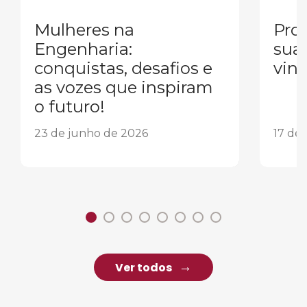
Mulheres na
Pron
Engenharia:
sua
conquistas, desafios e
vind
as vozes que inspiram
o futuro!
23 de junho de 2026
17 de
Ver todos