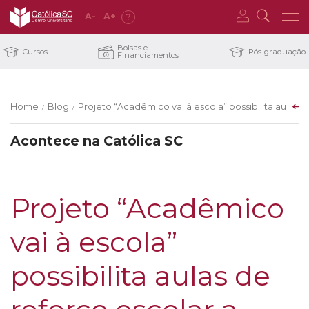
A
-
A
+
?
Bolsas e
Cursos
Pós-graduação
Financiamentos
Home
Blog
Projeto “Acadêmico vai à escola” possibilita aulas 
/
/
Acontece na Católica SC
Projeto “Acadêmico
vai à escola”
possibilita aulas de