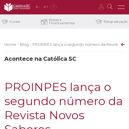
A
-
A
+
?
Bolsas e
Cursos
Pós-graduação
Financiamentos
Home
Blog
PROINPES lança o segundo número da Revista Nov
/
/
Acontece na Católica SC
PROINPES lança o
segundo número da
Revista Novos