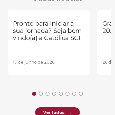
Pronto para iniciar a
Gra
sua jornada? Seja bem-
202
vindo(a) a Católica SC!
17 de junho de 2026
26 de
Ver todos