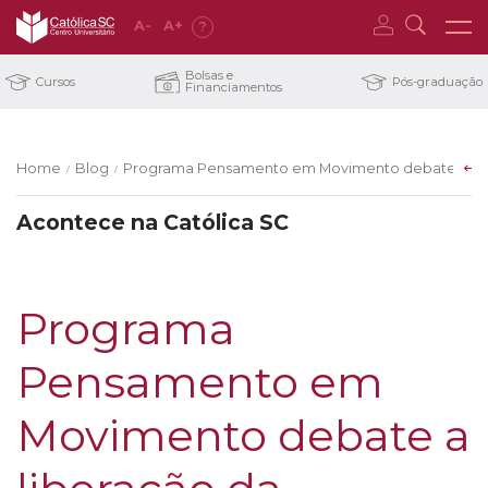
A
-
A
+
?
Bolsas e
Cursos
Pós-graduação
Financiamentos
Home
Blog
Programa Pensamento em Movimento debate a libe
/
/
Acontece na Católica SC
Programa
Pensamento em
Movimento debate a