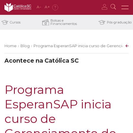
A
-
A
+
?
Bolsas e
Cursos
Pós-graduação
Financiamentos
Home
Blog
Programa EsperanSAP inicia curso de Gerenciament
/
/
Acontece na Católica SC
Programa
EsperanSAP inicia
curso de