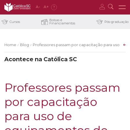
A
-
A
+
?
Bolsas e
Cursos
Pós-graduação
Financiamentos
Home
Blog
Professores passam por capacitação para uso de e
/
/
Acontece na Católica SC
Professores passam
por capacitação
para uso de