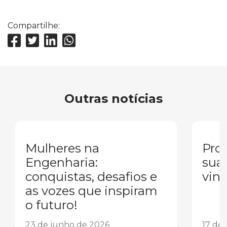
Compartilhe:
Outras notícias
Mulheres na
Pron
Engenharia:
sua
conquistas, desafios e
vind
as vozes que inspiram
o futuro!
23 de junho de 2026
17 de