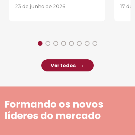
23 de junho de 2026
17 de
Ver todos
Formando os novos
líderes do mercado