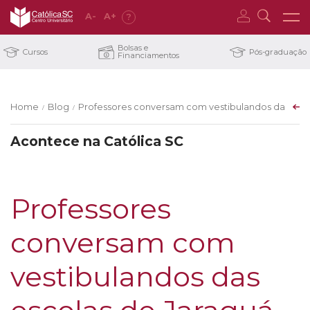
A
-
A
+
?
Bolsas e
Cursos
Pós-graduação
Financiamentos
Home
Blog
Professores conversam com vestibulandos das escola
/
/
Acontece na Católica SC
Professores
conversam com
vestibulandos das