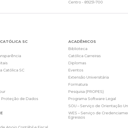
Centro - 89251-700
CATÓLICA SC
ACADÊMICOS
Biblioteca
ransparência
Católica Carreiras
itais
Diplomas
da Católica SC
Eventos
Extensão Universitária
Formatura
our
Pesquisa (PROPES)
e Proteção de Dados
Programa Software Legal
SOU – Serviço de Orientação Uni
E
WES – Serviço de Credenciame
Egressos
de Apoio Contábil e Fiscal