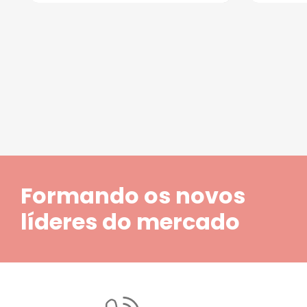
1
2
3
4
5
Formando os novos
líderes do mercado