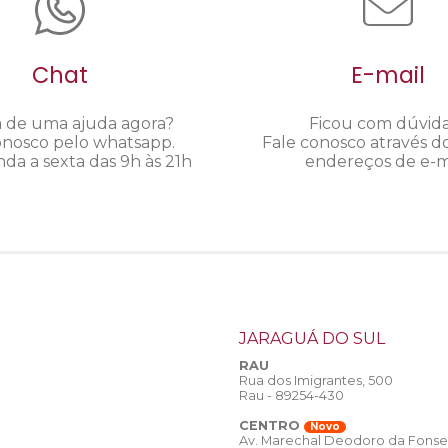
Chat
E-mail
a de uma ajuda agora?
Ficou com dúvid
onosco pelo whatsapp.
Fale conosco através d
da a sexta das 9h às 21h
endereços de e-ma
JARAGUÁ DO SUL
RAU
Rua dos Imigrantes, 500
Rau - 89254-430
CENTRO
Novo
Av. Marechal Deodoro da Fonse