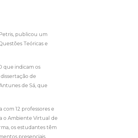
 Petris, publicou um
 Questões Teóricas e
 O que indicam os
a dissertação de
 Antunes de Sá, que
sa com 12 professores e
za o Ambiente Virtual de
orma, os estudantes têm
mentos presenciais.