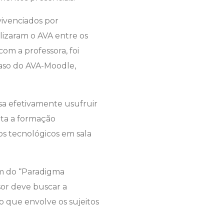
vivenciados por
lizaram o AVA entre os
om a professora, foi
caso do AVA-Moodle,
sa efetivamente usufruir
nta a formação
s tecnológicos em sala
em do “Paradigma
sor deve buscar a
 que envolve os sujeitos