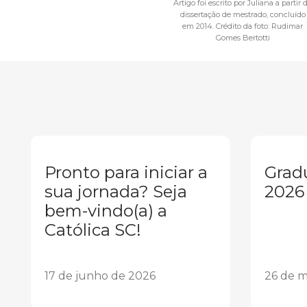
Artigo foi escrito por Juliana a partir 
dissertação de mestrado, concluído
em 2014. Crédito da foto: Rudimar
Gomes Bertotti
Pronto para iniciar a
Grad
sua jornada? Seja
2026
bem-vindo(a) a
Católica SC!
17 de junho de 2026
26 de m