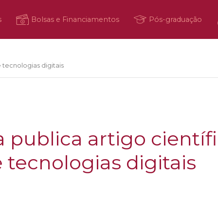
s
Bolsas e Financiamentos
Pós-graduação
 tecnologias digitais
 publica artigo cientí
e tecnologias digitais