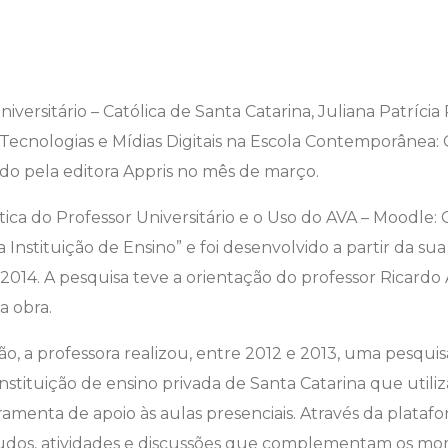
iversitário – Católica de Santa Catarina, Juliana Patrícia
o “Tecnologias e Mídias Digitais na Escola Contemporânea:
nçado pela editora Appris no mês de março.
ática do Professor Universitário e o Uso do AVA – Moodle:
a Instituição de Ensino” e foi desenvolvido a partir da su
014. A pesquisa teve a orientação do professor Ricardo
a obra.
ão, a professora realizou, entre 2012 e 2013, uma pesqui
stituição de ensino privada de Santa Catarina que utili
menta de apoio às aulas presenciais. Através da plataf
studos, atividades e discussões que complementam os mo