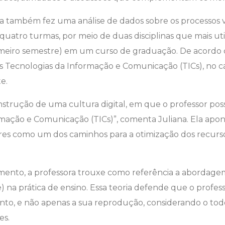
na também fez uma análise de dados sobre os processos 
quatro turmas, por meio de duas disciplinas que mais uti
imeiro semestre) em um curso de graduação. De acordo c
s Tecnologias da Informação e Comunicação (TICs), no 
e.
nstrução de uma cultura digital, em que o professor pos
rmação e Comunicação (TICs)”, comenta Juliana. Ela apo
res como um dos caminhos para a otimização dos recurso
mento, a professora trouxe como referência a abordag
 na prática de ensino. Essa teoria defende que o profes
o, e não apenas a sua reprodução, considerando o todo
es.