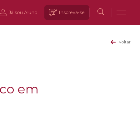
Já sou Aluno
Inscreva-se
Voltar
fico em