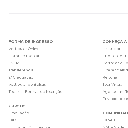
FORMA DE INGRESSO
CONHEÇA A 
Vestibular Online
Institucional
Histórico Escolar
– Portal de T
ENEM
Portarias e Ed
Transferência
Diferenciais 
2ª Graduação
Reitoria
Vestibular de Bolsas
Tour Virtual
Todas as Formas de Inscrição
Agende um T
Privacidade 
CURSOS
Graduação
COMUNIDAD
EaD
Capela
Educação Corporativa
NAF – Núcleo 