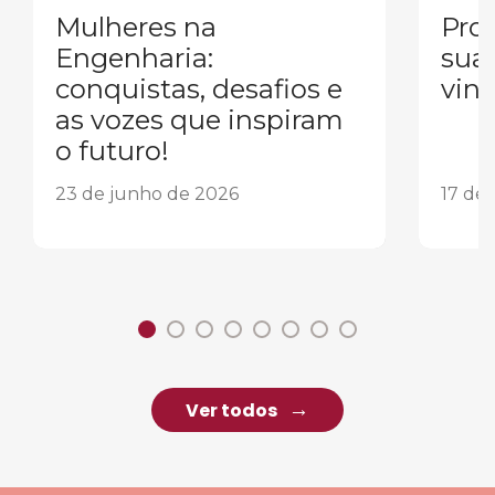
Mulheres na
Pron
Engenharia:
sua
conquistas, desafios e
vind
as vozes que inspiram
o futuro!
23 de junho de 2026
17 de
Ver todos