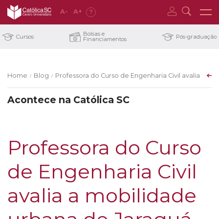
A
-
A
+
?
Bolsas e
Cursos
Pós-graduação
Financiamentos
Home
Blog
Professora do Curso de Engenharia Civil avalia a m
/
/
Acontece na Católica SC
Professora do Curso
de Engenharia Civil
avalia a mobilidade