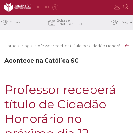
A
-
A
+
?
Bolsas e
Cursos
Pós-gra
Financiamentos
Home
Blog
Professor receberá título de Cidadão Honorário no 
/
/
Acontece na Católica SC
Professor receberá
título de Cidadão
Honorário no