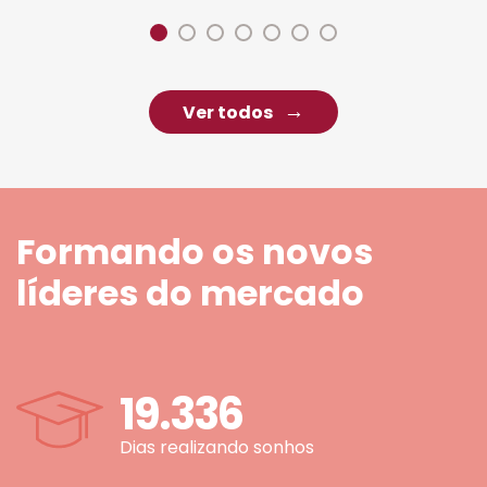
Ver todos
Formando os novos
líderes do mercado
19.336
Dias realizando sonhos