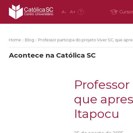
A
-
A
+
?
Curso
Home
Blog
Professor participa do projeto Viver SC, que apr
/
/
Acontece na Católica SC
Professor 
que apres
Itapocu