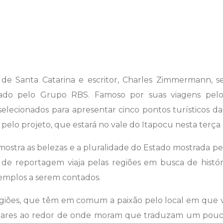
 de Santa Catarina e escritor, Charles Zimmermann, s
izado pelo Grupo RBS. Famoso por suas viagens pel
selecionados para apresentar cinco pontos turísticos da
elo projeto, que estará no vale do Itapocu nesta terça e
 mostra as belezas e a pluralidade do Estado mostrada pel
 de reportagem viaja pelas regiões em busca de história
xemplos a serem contados.
 regiões, que têm em comum a paixão pelo local em que v
gares ao redor de onde moram que traduzam um pouco 