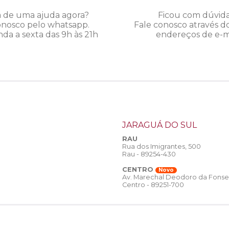
a de uma ajuda agora?
Ficou com dúvid
onosco pelo whatsapp.
Fale conosco através d
da a sexta das 9h às 21h
endereços de e-ma
JARAGUÁ DO SUL
RAU
Rua dos Imigrantes, 500
Rau - 89254-430
CENTRO
Novo
Av. Marechal Deodoro da Fonse
Centro - 89251-700