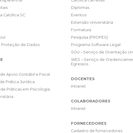
ransparência
Católica Carreiras
itais
Diplomas
da Católica SC
Eventos
Extensão Universitária
Formatura
our
Pesquisa (PROPES)
e Proteção de Dados
Programa Software Legal
SOU – Serviço de Orientação Uni
E
WES – Serviço de Credenciame
Egressos
de Apoio Contábil e Fiscal
DOCENTES
de Prática Jurídica
Intranet
de Práticas em Psicologia
rsitária
COLABORADORES
Intranet
FORNECEDORES
Cadastro de fornecedores