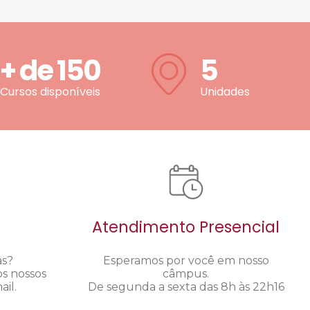
+ de
150
5
Cursos disponíveis
Unidades
Atendimento Presencial
as?
Esperamos por você em nosso
os nossos
câmpus.
il.
De segunda a sexta das 8h às 22h16