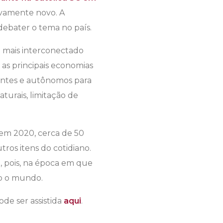
tivamente novo. A
debater o tema no país.
 mais interconectado
 as principais economias
gentes e autônomos para
turais, limitação de
 em 2020, cerca de 50
tros itens do cotidiano.
 pois, na época em que
odo o mundo.
de ser assistida
aqui
.