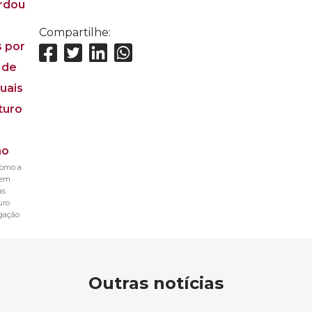
Compartilhe:
como a
 em
as
uro
gação
Outras notícias