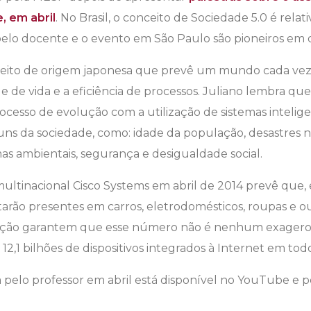
e, em abril
. No Brasil, o conceito de Sociedade 5.0 é rela
pelo docente e o evento em São Paulo são pioneiros em 
ceito de origem japonesa que prevê um mundo cada vez
 de vida e a eficiência de processos. Juliano lembra que
processo de evolução com a utilização de sistemas inteli
s da sociedade, como: idade da população, desastres na
mas ambientais, segurança e desigualdade social.
multinacional Cisco Systems em abril de 2014 prevê que,
starão presentes em carros, eletrodomésticos, roupas e ou
vação garantem que esse número não é nenhum exagero,
ia 12,1 bilhões de dispositivos integrados à Internet em t
 pelo professor em abril está disponível no YouTube e po