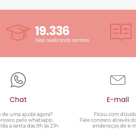
19.336
Dias realizando sonhos
Chat
E-mail
a de uma ajuda agora?
Ficou com dúvid
onosco pelo whatsapp.
Fale conosco através d
da a sexta das 9h às 21h
endereços de e-ma