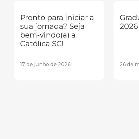
Pronto para iniciar a
Grad
sua jornada? Seja
2026
bem-vindo(a) a
Católica SC!
17 de junho de 2026
26 de m
1
2
3
4
5