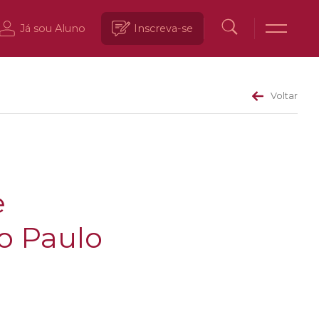
Já sou Aluno
Inscreva-se
Voltar
e
o Paulo