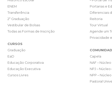
Histórico Escolar
– Portal de T
ENEM
Portarias e Ed
Transferência
Diferenciais 
2ª Graduação
Reitoria
Vestibular de Bolsas
Tour Virtual
Todas as Formas de Inscrição
Agende um T
Privacidade 
CURSOS
Graduação
COMUNIDAD
EaD
Capela
Educação Corporativa
NAF – Núcleo 
Educação Executiva
NPJ – Núcleo 
Cursos Livres
NPP – Núcleo 
Pastoral Unive