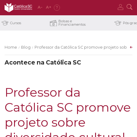
A
-
A
+
?
Bolsas e
Cursos
Pós-gra
Financiamentos
Home
Blog
Professor da Católica SC promove projeto sobre div
/
/
Acontece na Católica SC
Professor da
Católica SC promove
projeto sobre