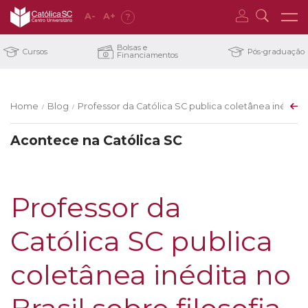
A
-
A
+
?
Bolsas e
Cursos
Pós-graduação
Financiamentos
Home
Blog
Professor da Católica SC publica coletânea inédita no
/
/
Acontece na Católica SC
Professor da
Católica SC publica
coletânea inédita no