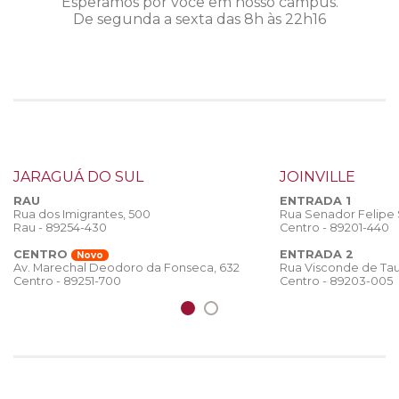
Esperamos por você em nosso câmpus.
De segunda a sexta das 8h às 22h16
JARAGUÁ DO SUL
JOINVILLE
RAU
ENTRADA 1
Rua dos Imigrantes, 500
Rua Senador Felipe
Rau - 89254-430
Centro - 89201-440
CENTRO
ENTRADA 2
Novo
Rua Visconde de Tau
Av. Marechal Deodoro da Fonseca, 632
Centro - 89203-005
Centro - 89251-700