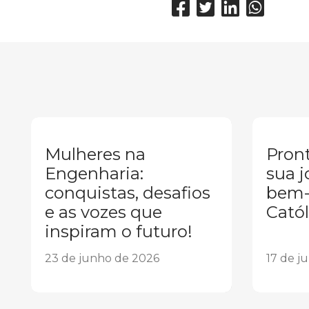
Mulheres na
Pront
Engenharia:
sua j
conquistas, desafios
bem-
e as vozes que
Catól
inspiram o futuro!
23 de junho de 2026
17 de j