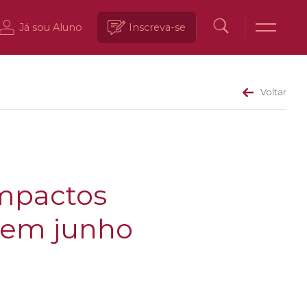
Já sou Aluno
Inscreva-se
Voltar
impactos
 em junho