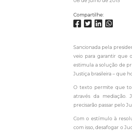
08 de julho de 2015
Compartilhe:
Sancionada pela preside
veio para garantir que 
estimula a solução de p
Justiça brasileira – que 
O texto permite que tod
através da mediação. J
precisarão passar pelo J
Com o estímulo à resolu
com isso, desafogar o Ju