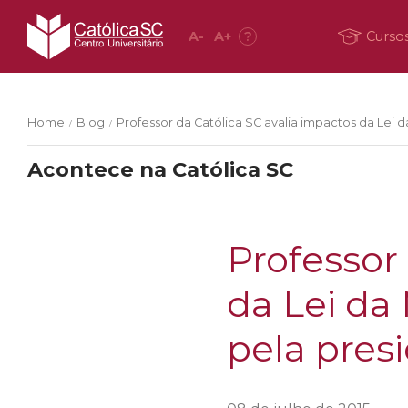
A
-
A
+
?
Curso
Home
Blog
Professor da Católica SC avalia impactos da Lei
/
/
Acontece na Católica SC
Professor
da Lei da
pela pres