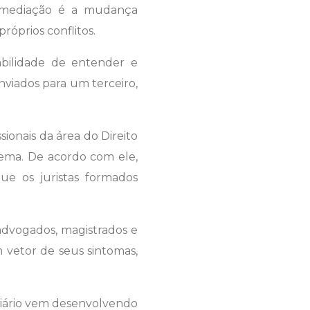
a mediação é a mudança
róprios conflitos.
abilidade de entender e
nviados para um terceiro,
onais da área do Direito
blema. De acordo com ele,
que os juristas formados
 advogados, magistrados e
 vetor de seus sintomas,
ciário vem desenvolvendo