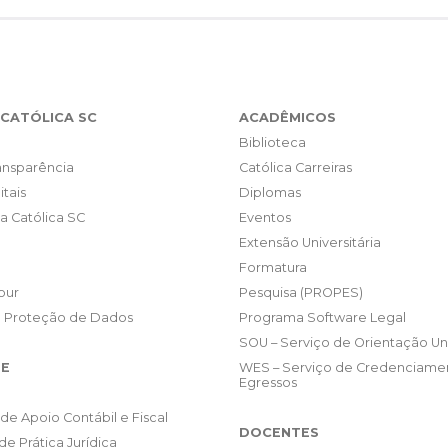
CATÓLICA SC
ACADÊMICOS
Biblioteca
ransparência
Católica Carreiras
itais
Diplomas
da Católica SC
Eventos
Extensão Universitária
Formatura
our
Pesquisa (PROPES)
e Proteção de Dados
Programa Software Legal
SOU – Serviço de Orientação Uni
E
WES – Serviço de Credenciame
Egressos
de Apoio Contábil e Fiscal
DOCENTES
de Prática Jurídica