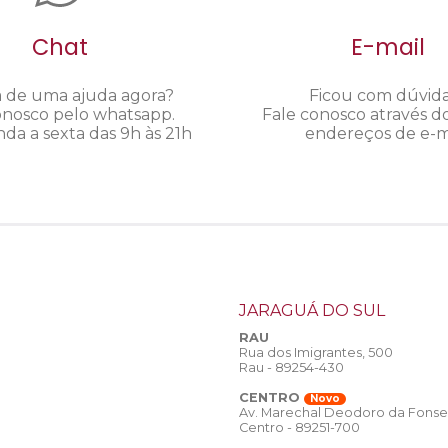
Chat
E-mail
a de uma ajuda agora?
Ficou com dúvid
onosco pelo whatsapp.
Fale conosco através d
da a sexta das 9h às 21h
endereços de e-ma
JARAGUÁ DO SUL
RAU
Rua dos Imigrantes, 500
Rau - 89254-430
CENTRO
Novo
Av. Marechal Deodoro da Fonse
Centro - 89251-700