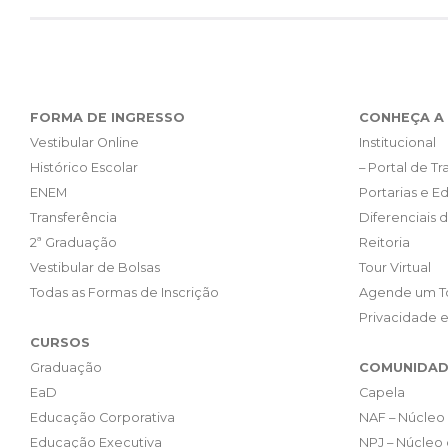
FORMA DE INGRESSO
CONHEÇA A 
Vestibular Online
Institucional
Histórico Escolar
– Portal de T
ENEM
Portarias e Ed
Transferência
Diferenciais 
2ª Graduação
Reitoria
Vestibular de Bolsas
Tour Virtual
Todas as Formas de Inscrição
Agende um T
Privacidade 
CURSOS
Graduação
COMUNIDAD
EaD
Capela
Educação Corporativa
NAF – Núcleo 
Educação Executiva
NPJ – Núcleo 