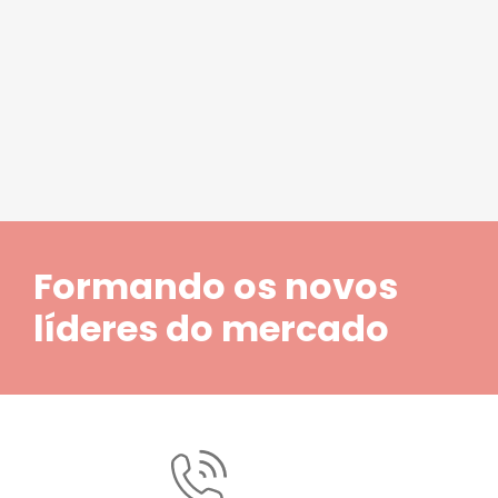
1
2
3
4
5
Formando os novos
líderes do mercado