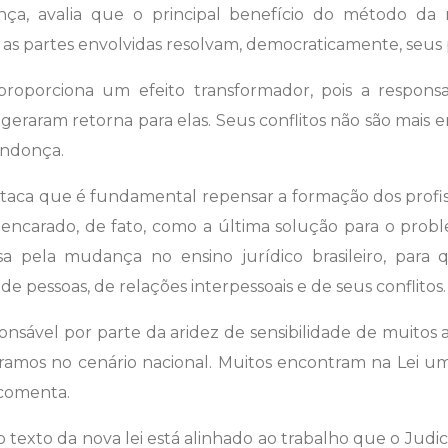
onça, avalia que o principal benefício do método d
 as partes envolvidas resolvam, democraticamente, seus p
proporciona um efeito transformador, pois a respons
 geraram retorna para elas. Seus conflitos não são mais e
Mendonça.
aca que é fundamental repensar a formação dos profissi
er encarado, de fato, como a última solução para o pro
a pela mudança no ensino jurídico brasileiro, para 
e pessoas, de relações interpessoais e de seus conflitos.
ponsável por parte da aridez de sensibilidade de muitos
mos no cenário nacional. Muitos encontram na Lei um
 comenta.
texto da nova lei está alinhado ao trabalho que o Judi