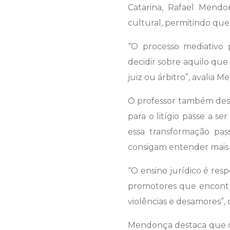
Catarina, Rafael Mend
cultural, permitindo que
“O processo mediativo 
decidir sobre aquilo que
juiz ou árbitro”, avalia 
O professor também dest
para o litígio passe a s
essa transformação pass
consigam entender mais d
“O ensino jurídico é res
promotores que encontra
violências e desamores”,
Mendonça destaca que o 