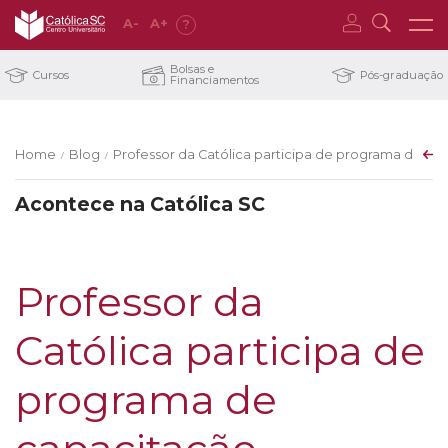
A
-
A
+
?
Bolsas e
Cursos
Pós-graduação
Financiamentos
Home
Blog
Professor da Católica participa de programa de ca
/
/
Acontece na Católica SC
Professor da
Católica participa de
programa de