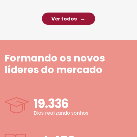
Ver todos
Formando os novos
líderes do mercado
19.336
Dias realizando sonhos