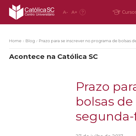
A
-
A
+
?
Curso
Home
Blog
Prazo para se inscrever no programa de bolsas de 
/
/
Acontece na Católica SC
Prazo par
bolsas de 
segunda-fe