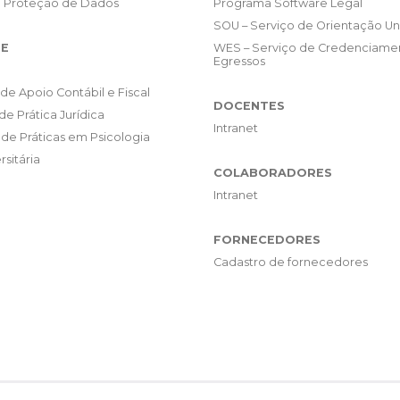
e Proteção de Dados
Programa Software Legal
SOU – Serviço de Orientação Uni
E
WES – Serviço de Credenciame
Egressos
de Apoio Contábil e Fiscal
DOCENTES
de Prática Jurídica
Intranet
de Práticas em Psicologia
rsitária
COLABORADORES
Intranet
FORNECEDORES
Cadastro de fornecedores