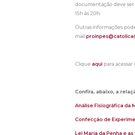
documentação deve ser en
15h às 20h.
Outras informações pode
mail
proinpes@catolicas
Clique
aqui
para acessar 
Confira, abaixo, a rela
Análise Fisiográfica da 
Confecção de Experiment
Lei Maria da Penha e as