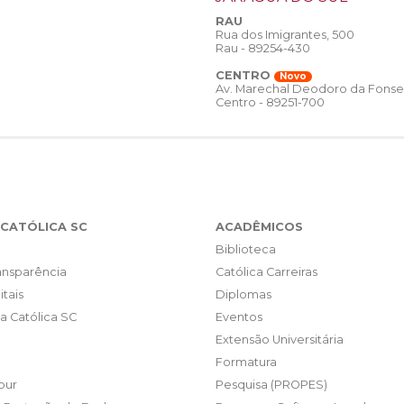
RAU
Rua dos Imigrantes, 500
Rau - 89254-430
CENTRO
Novo
Av. Marechal Deodoro da Fonse
Centro - 89251-700
CATÓLICA SC
ACADÊMICOS
Biblioteca
ransparência
Católica Carreiras
itais
Diplomas
da Católica SC
Eventos
Extensão Universitária
Formatura
our
Pesquisa (PROPES)