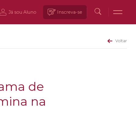
Já sou Aluno
Inscreva-se
Voltar
rama de
rmina na