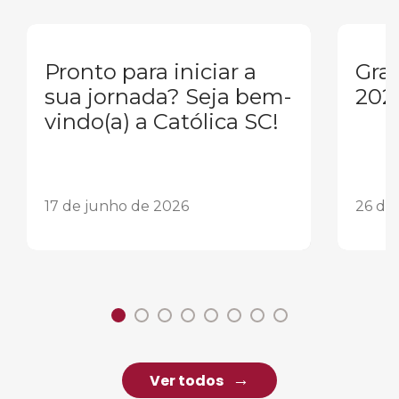
Pronto para iniciar a
Gra
sua jornada? Seja bem-
202
vindo(a) a Católica SC!
17 de junho de 2026
26 de
Ver todos