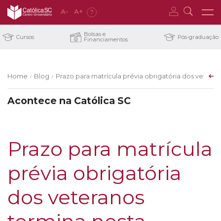
A
-
A
+
?
Bolsas e
Cursos
Pós-graduação
Financiamentos
Home
Blog
Prazo para matrícula prévia obrigatória dos veteran
/
/
Acontece na Católica SC
Prazo para matrícula
prévia obrigatória
dos veteranos