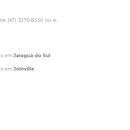
one (47) 3275-8330 ou e-
ado em
Jaraguá do Sul
ado em
Joinville