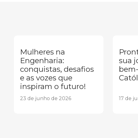
Mulheres na
Pront
Engenharia:
sua j
conquistas, desafios
bem-
e as vozes que
Catól
inspiram o futuro!
23 de junho de 2026
17 de j
1
2
3
4
5