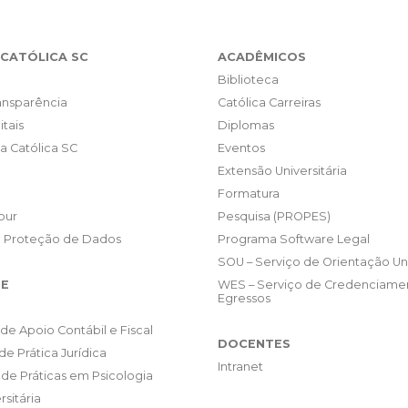
CATÓLICA SC
ACADÊMICOS
Biblioteca
ransparência
Católica Carreiras
itais
Diplomas
da Católica SC
Eventos
Extensão Universitária
Formatura
our
Pesquisa (PROPES)
e Proteção de Dados
Programa Software Legal
SOU – Serviço de Orientação Uni
E
WES – Serviço de Credenciame
Egressos
de Apoio Contábil e Fiscal
DOCENTES
de Prática Jurídica
Intranet
de Práticas em Psicologia
rsitária