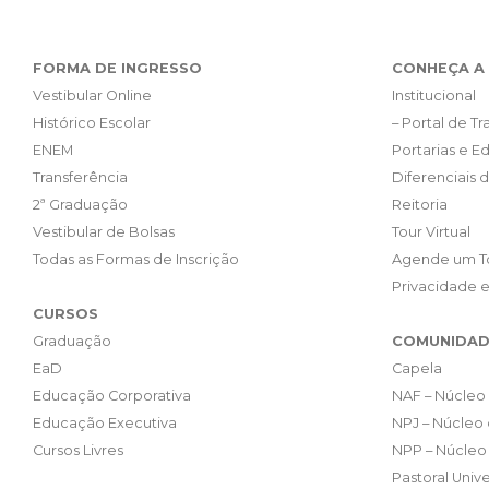
FORMA DE INGRESSO
CONHEÇA A 
Vestibular Online
Institucional
Histórico Escolar
– Portal de T
ENEM
Portarias e Ed
Transferência
Diferenciais 
2ª Graduação
Reitoria
Vestibular de Bolsas
Tour Virtual
Todas as Formas de Inscrição
Agende um T
Privacidade 
CURSOS
Graduação
COMUNIDAD
EaD
Capela
Educação Corporativa
NAF – Núcleo 
Educação Executiva
NPJ – Núcleo 
Cursos Livres
NPP – Núcleo 
Pastoral Unive