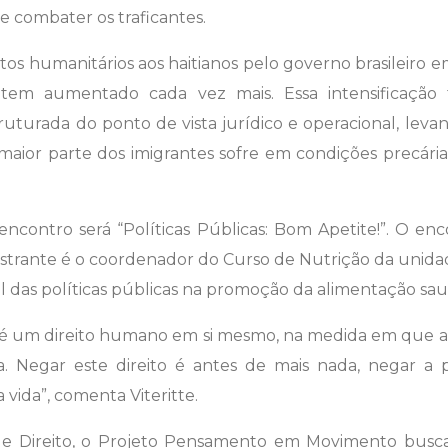
 combater os traficantes.
tos humanitários aos haitianos pelo governo brasileiro em
l tem aumentado cada vez mais. Essa intensificaçã
uturada do ponto de vista jurídico e operacional, levan
 maior parte dos imigrantes sofre em condições precári
encontro será “Políticas Públicas: Bom Apetite!”. O enc
lestrante é o coordenador do Curso de Nutrição da unidade
pel das políticas públicas na promoção da alimentação s
 é um direito humano em si mesmo, na medida em que a 
da. Negar este direito é antes de mais nada, negar a 
 vida”, comenta Viteritte.
e Direito, o Projeto Pensamento em Movimento busc