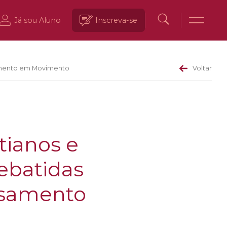
Já sou Aluno
Inscreva-se
nsamento em Movimento
Voltar
tianos e
debatidas
ensamento