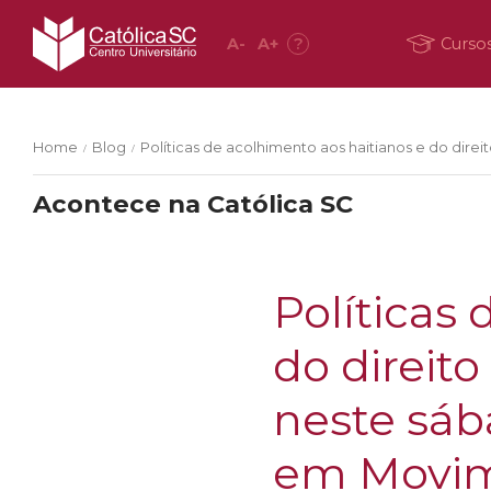
A
-
A
+
?
Curso
Home
Blog
Políticas de acolhimento aos haitianos e do dir
/
/
Acontece na Católica SC
Políticas
do direit
neste sáb
em Movi