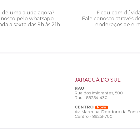
a de uma ajuda agora?
Ficou com dúvid
onosco pelo whatsapp.
Fale conosco através d
da a sexta das 9h às 21h
endereços de e-ma
JARAGUÁ DO SUL
RAU
Rua dos Imigrantes, 500
Rau - 89254-430
CENTRO
Novo
Av. Marechal Deodoro da Fonse
Centro - 89251-700